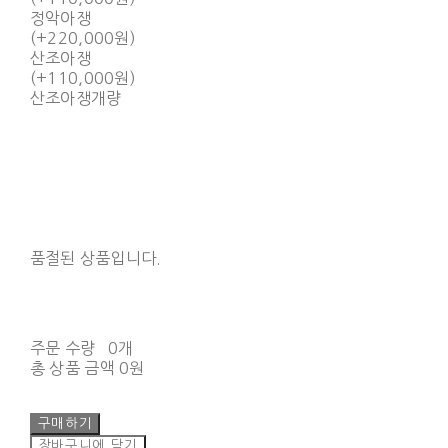
정악아쟁
(+220,000원)
산조아쟁
(+110,000원)
산조아쟁개량
품절된 상품입니다.
주문 수량
0개
총 상품 금액
0원
구매하기
장바구니에 담기