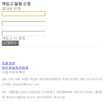
재입고 알림 신청
휴대폰 번호
-
-
재입고 시 알림
신청하기
이용약관
개인정보처리방침
사업자정보확인
상호: 난계 | 대표: 조강민˙조민경 | 개인정보관리책임자: 조강민,조민경 | 전화: 02-598-5247
| 이메일: nangyekr@naver.com
주소: 서울특별시 강남구 논현로4길 33(개포동) | 사업자등록번호:
603-30-18908
| 통신판
매:
제2020-서울강남-02015
| 호스팅제공자: (주)식스샵