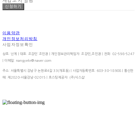
재입고 시 알림
신청하기
이용약관
개인정보처리방침
사업자정보확인
상호: 난계 | 대표: 조강민˙조민경 | 개인정보관리책임자: 조강민,조민경 | 전화: 02-598-5247
| 이메일: nangyekr@naver.com
주소: 서울특별시 강남구 논현로4길 33(개포동) | 사업자등록번호:
603-30-18908
| 통신판
매:
제2020-서울강남-02015
| 호스팅제공자: (주)식스샵