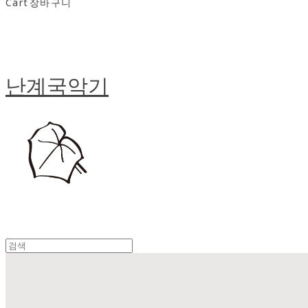
Cart
장바구니
난계국악기